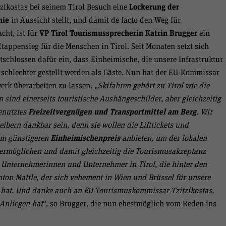
ikostas bei seinem Tirol Besuch eine
Lockerung der
nie
in Aussicht stellt, und damit de facto den Weg für
cht, ist für
VP Tirol Tourismussprecherin Katrin Brugger
ein
tappensieg für die Menschen in Tirol. Seit Monaten setzt sich
schlossen dafür ein, dass Einheimische, die unsere Infrastruktur
 schlechter gestellt werden als Gäste. Nun hat der EU-Kommissar
erk überarbeiten zu lassen. „
Skifahren gehört zu Tirol wie die
 sind einerseits touristische Aushängeschilder, aber gleichzeitig
enutztes
Freizeitvergnügen und Transportmittel am Berg
. Wir
ibern dankbar sein, denn sie wollen die Lifttickets und
nem günstigeren
Einheimischenpreis
anbieten, um der lokalen
ermöglichen und damit gleichzeitig die Tourismusakzeptanz
e Unternehmerinnen und Unternehmer in Tirol, die hinter den
ton Mattle, der sich vehement in Wien und Brüssel für unsere
 hat. Und danke auch an EU-Tourismuskommissar Tzitzikostas,
 Anliegen hat
“, so Brugger, die nun ehestmöglich vom Reden ins