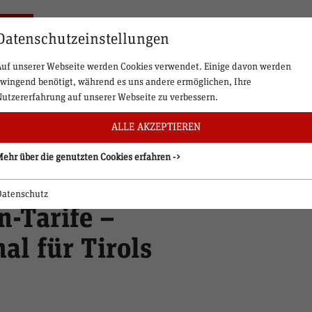
Datenschutzeinstellungen
Auf unserer Webseite werden Cookies verwendet. Einige davon werden
zwingend benötigt, während es uns andere ermöglichen, Ihre
Nutzererfahrung auf unserer Webseite zu verbessern.
ALLE AKZEPTIEREN
r: EU-
Mehr über die genutzten Cookies erfahren ->
25.09.2025
nterstützt
Datenschutz
n-Tarife –
al für Tirols